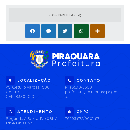
COMPARTILHAR
LOCALIZAÇÃO
CONTATO
Av. Getúlio Vargas, 1990,
(41) 3590-3500
Centro
prefeitura@piraquara.pr.gov
CEP: 83301-010
.br
ATENDIMENTO
CNPJ
Segunda à Sexta: De 08h às
76.105.675/0001-67
12h e 13h às 17h