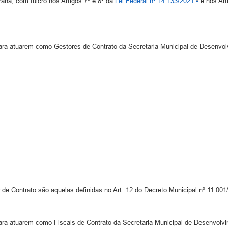
 com fulcro nos Artigos 7º e 8º da
Lei Federal nº 14.133/2021
e nos Art
para atuarem como Gestores de Contrato da Secretaria Municipal de Desenvo
de Contrato são aquelas definidas no Art. 12 do Decreto Municipal nº 11.001
ara atuarem como Fiscais de Contrato da Secretaria Municipal de Desenvol