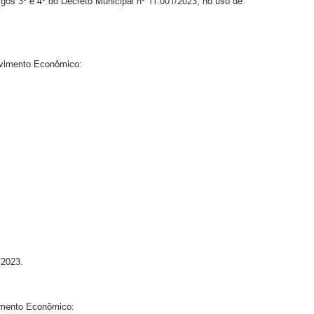
igos 3º e 4º do Decreto Municipal nº 11.001/2023, no uso de
lvimento Econômico:
/2023.
vimento Econômico: