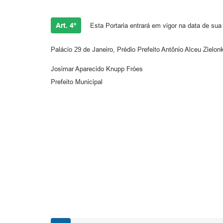
Art. 4º
Esta Portaria entrará em vigor na data de sua
Palácio 29 de Janeiro, Prédio Prefeito Antônio Alceu Zielo
Josimar Aparecido Knupp Fróes
Prefeito Municipal