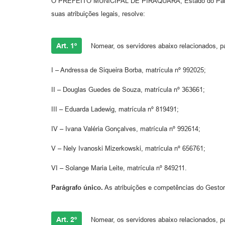
O PREFEITO MUNICIPAL DE PIRAQUARA, Estado do Paraná,
suas atribuições legais, resolve:
Art. 1º
Nomear, os servidores abaixo relacionados, 
I – Andressa de Siqueira Borba, matrícula nº 992025;
II – Douglas Guedes de Souza, matrícula nº 363661;
III – Eduarda Ladewig, matrícula nº 819491;
IV – Ivana Valéria Gonçalves, matrícula nº 992614;
V – Nely Ivanoski Mizerkowski, matrícula nº 656761;
VI – Solange Maria Leite, matrícula nº 849211.
Parágrafo único.
As atribuições e competências do Gestor 
Art. 2º
Nomear, os servidores abaixo relacionados, p