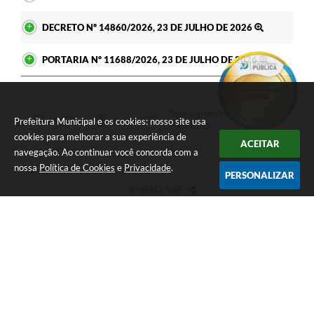
DECRETO Nº 14860/2026, 23 DE JULHO DE 2026
PORTARIA Nº 11688/2026, 23 DE JULHO DE 2026
Seja o primeiro a curtir esta
GOSTEI
NÃO GOSTEI
Prefeitura Municipal e os cookies: nosso site usa
legislação.
cookies para melhorar a sua experiência de
ACEITAR
navegação. Ao continuar você concorda com a
nossa
Política de Cookies
e
Privacidade
.
PERSONALIZAR
COMPARTILHAR