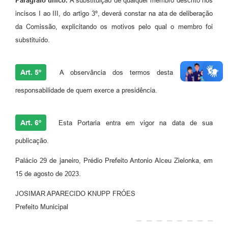
Parágrafo único.
A substituição de qualquer membro descrito nos
incisos I ao III, do artigo 3º, deverá constar na ata de deliberação
da Comissão, explicitando os motivos pelo qual o membro foi
substituído.
Art. 5º
A observância dos termos desta Portaria é
responsabilidade de quem exerce a presidência.
Art. 6º
Esta Portaria entra em vigor na data de sua
publicação.
Palácio 29 de janeiro, Prédio Prefeito Antonio Alceu Zielonka, em
15 de agosto de 2023.
JOSIMAR APARECIDO KNUPP FRÓES
Prefeito Municipal