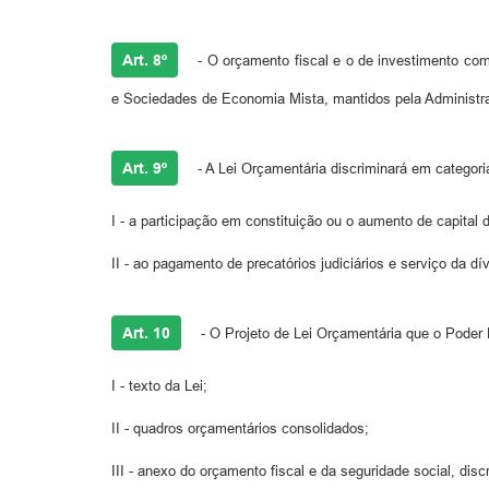
Art. 8º
- O orçamento fiscal e o de investimento com
e Sociedades de Economia Mista, mantidos pela Administra
Art. 9º
- A Lei Orçamentária discriminará em categor
I - a participação em constituição ou o aumento de capital
II - ao pagamento de precatórios judiciários e serviço da 
Art. 10
- O Projeto de Lei Orçamentária que o Poder 
I - texto da Lei;
II - quadros orçamentários consolidados;
III - anexo do orçamento fiscal e da seguridade social, dis