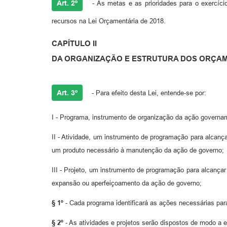
Art. 2º
- As metas e as prioridades para o exercíci
recursos na Lei Orçamentária de 2018.
CAPÍTULO II
DA ORGANIZAÇÃO E ESTRUTURA DOS ORÇA
Art. 3º
- Para efeito desta Lei, entende-se por:
I - Programa, instrumento de organização da ação governam
II - Atividade, um instrumento de programação para alcan
um produto necessário à manutenção da ação de governo;
III - Projeto, um instrumento de programação para alcança
expansão ou aperfeiçoamento da ação de governo;
§ 1º
- Cada programa identificará as ações necessárias para
§ 2º
- As atividades e projetos serão dispostos de modo a es