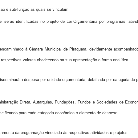
nção e sub-função às quais se vinculam.
 serão identificadas no projeto de Lei Orçamentária por programas, ativid
á encaminhado à Câmara Municipal de Piraquara, devidamente acompanhado
respectivos valores obedecendo na sua apresentação a forma analítica.
 discriminará a despesa por unidade orçamentária, detalhada por categoria d
inistração Direta, Autarquias, Fundações, Fundos e Sociedades de Econom
pecificando para cada categoria econômica o elemento de despesa.
ramento da programação vinculada às respectivas atividades e projetos.