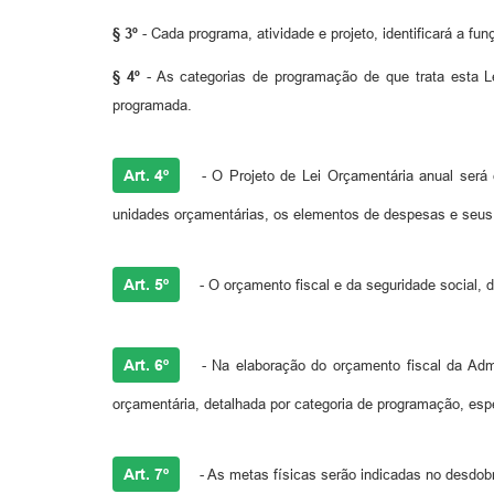
§ 3º
- Cada programa, atividade e projeto, identificará a fu
§ 4º
- As categorias de programação de que trata esta Lei
programada.
Art. 4º
- O Projeto de Lei Orçamentária anual ser
unidades orçamentárias, os elementos de despesas e seus 
Art. 5º
- O orçamento fiscal e da seguridade social,
Art. 6º
- Na elaboração do orçamento fiscal da Adm
orçamentária, detalhada por categoria de programação, es
Art. 7º
- As metas físicas serão indicadas no desdob