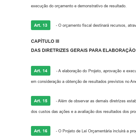
execução do orçamento e demonstrativo de resultado.
Art. 13
- O orçamento fiscal destinará recursos, atr
CAPÍTULO III
DAS DIRETRIZES GERAIS PARA ELABORAÇÃ
Art. 14
- A elaboração do Projeto, aprovação e exec
em consideração a obtenção de resultados previstos no Ane
Art. 15
- Além de observar as demais diretrizes estab
dos custos das ações e a avaliação dos resultados dos pr
Art. 16
- O Projeto de Lei Orçamentária incluirá a pr