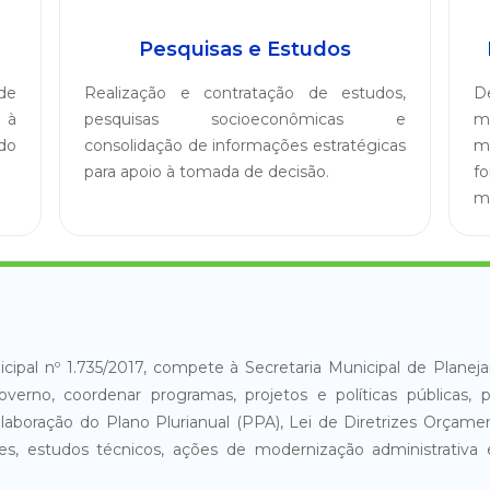
Pesquisas e Estudos
de
Realização e contratação de estudos,
D
 à
pesquisas socioeconômicas e
m
do
consolidação de informações estratégicas
m
para apoio à tomada de decisão.
f
mu
cipal nº 1.735/2017, compete à Secretaria Municipal de Plane
verno, coordenar programas, projetos e políticas públicas,
elaboração do Plano Plurianual (PPA), Lei de Diretrizes Orçame
res, estudos técnicos, ações de modernização administrat