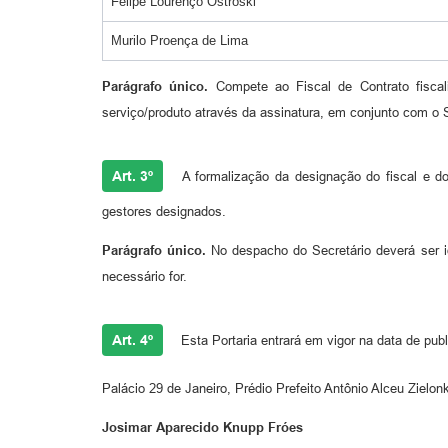
Felipe Lourenço Ostroski
Murilo Proença de Lima
Parágrafo único.
Compete ao Fiscal de Contrato fiscal
serviço/produto através da assinatura, em conjunto com o S
Art. 3º
A formalização da designação do fiscal e do 
gestores designados.
Parágrafo único.
No despacho do Secretário deverá ser ide
necessário for.
Art. 4º
Esta Portaria entrará em vigor na data de publ
Palácio 29 de Janeiro, Prédio Prefeito Antônio Alceu Zielo
Josimar Aparecido Knupp Fróes