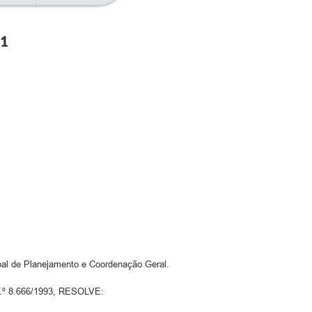
21
pal de Planejamento e Coordenação Geral.
 n.º 8.666/1993, RESOLVE: