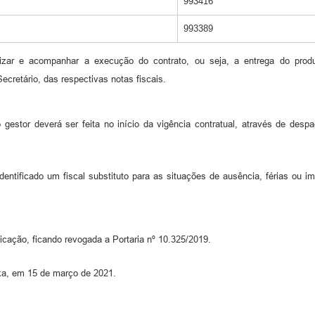
993416
993389
izar e acompanhar a execução do contrato, ou seja, a entrega do produ
ecretário, das respectivas notas fiscais.
gestor deverá ser feita no início da vigência contratual, através de desp
ntificado um fiscal substituto para as situações de ausência, férias ou im
icação, ficando revogada a Portaria nº 10.325/2019.
nka, em 15 de março de 2021.