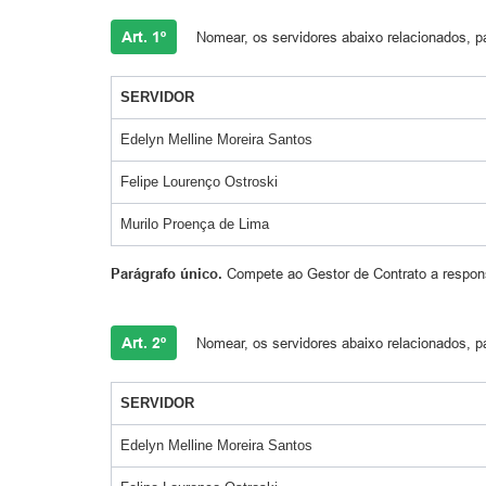
Art. 1º
Nomear, os servidores abaixo relacionados, p
SERVIDOR
Edelyn Melline Moreira Santos
Felipe Lourenço Ostroski
Murilo Proença de Lima
Parágrafo único.
Compete ao Gestor de Contrato a responsa
Art. 2º
Nomear, os servidores abaixo relacionados, pa
SERVIDOR
Edelyn Melline Moreira Santos