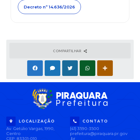
Decreto nº 14.636/2026
COMPARTILHAR
LOCALIZAÇÃO
CONTATO
Av. Getúlio Vargas, 1990,
(41) 3590-3500
Centro
prefeitura@piraquara.pr.gov
CEP: 83301-010
.br