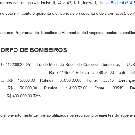
ermos dos artigos 41, inciso II, 42 e 43, § 1º, inciso I, da
Lei Federal nº 4.
ta e sete mil, cento e quarenta e cinco reais e sessenta e dois centavos), con
e dará nos Programas de Trabalhos e Elementos de Despesas abaixo especific
 CORPO DE BOMBEIROS
1.0412200022.051 - Fundo Mun. de Reeq. do Corpo de Bombeiros - FUNR
................................................R$ 72.145,62 Rubrica: 3.3.90.36.00 
.................................R$ 15.000,00 Rubrica: 3.3.90.39.00 Fonte: 
....................................R$ 50.000,00 Rubrica: 4.4.90.52.00 Fo
............R$ 400.000,00 Total........................................................................
ial previsto nesta Lei, serão utilizados os recursos provenientes do superávit