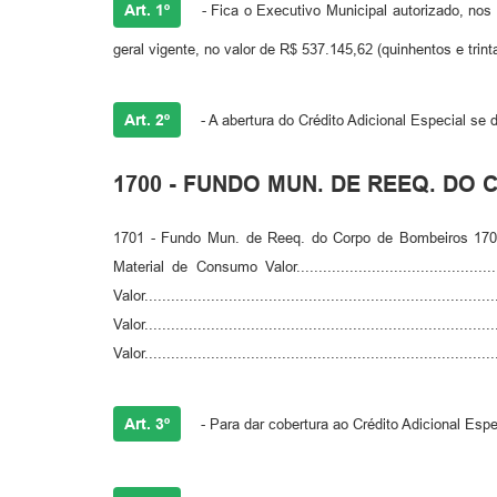
Art. 1º
- Fica o Executivo Municipal autorizado, nos t
geral vigente, no valor de R$ 537.145,62 (quinhentos e trin
Art. 2º
- A abertura do Crédito Adicional Especial s
1700 - FUNDO MUN. DE REEQ. DO
1701 - Fundo Mun. de Reeq. do Corpo de Bombeiros 170
Material de Consumo Valor......................................
Valor.....................................................
Valor..................................................
Valor.........................................................................
Art. 3º
- Para dar cobertura ao Crédito Adicional Espec