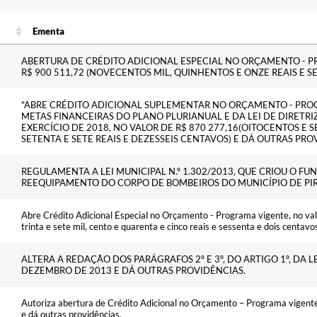
Ementa
Ementa
ABERTURA DE CRÉDITO ADICIONAL ESPECIAL NO ORÇAMENTO - P
R$ 900 511,72 (NOVECENTOS MIL, QUINHENTOS E ONZE REAIS E S
"ABRE CRÉDITO ADICIONAL SUPLEMENTAR NO ORÇAMENTO - PRO
METAS FINANCEIRAS DO PLANO PLURIANUAL E DA LEI DE DIRETR
EXERCÍCIO DE 2018, NO VALOR DE R$ 870 277,16(OITOCENTOS E 
SETENTA E SETE REAIS E DEZESSEIS CENTAVOS) E DÁ OUTRAS PRO
REGULAMENTA A LEI MUNICIPAL N.º 1.302/2013, QUE CRIOU O FU
REEQUIPAMENTO DO CORPO DE BOMBEIROS DO MUNICÍPIO DE PIR
Abre Crédito Adicional Especial no Orçamento - Programa vigente, no va
trinta e sete mil, cento e quarenta e cinco reais e sessenta e dois centavo
ALTERA A REDAÇÃO DOS PARÁGRAFOS 2º E 3º, DO ARTIGO 1º, DA LE
DEZEMBRO DE 2013 E DÁ OUTRAS PROVIDÊNCIAS.
Autoriza abertura de Crédito Adicional no Orçamento – Programa vigente,
e dá outras providências.