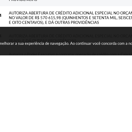
AUTORIZA ABERTURA DE CRÉDITO ADICIONAL ESPECIAL NO ORÇ
4
NO VALOR DE R$ 570 615,98 (QUINHENTOS E SETENTA MIL, SEISC
E OITO CENTAVOS), E DÁ OUTRAS PROVIDÊNCIAS
4
AUTORIZA ABERTURA DE CRÉDITO ADICIONAL ESPECIAL NO ORÇAM
REAIS), E DÁ OUTRAS PROVIDÊNCIAS
a melhorar a sua experiência de navegação. Ao continuar você concorda com a 
Autoriza o Poder Executivo a contratar operação de crédito com a Caixa
providências.
REGULAMENTA O PARCELAMENTO E O REPARCELAMENTO DE CRÉDI
TRIBUTÁRIOS INSCRITOS EM DÍVIDA ATIVA E DÁ OUTRAS PROVIDÊ
DISPÕE SOBRE O CANCELAMENTO DE SALDO EM EMPENHO
AUTORIZA ABERTURA DE CRÉDITO ADICIONAL ESPECIAL NO ORÇ
NO VALOR DE R$ 2 054 217,53 (DOIS MILHÕES, CINQUENTA E QU
REAIS E CINQUENTA E TRÊS CENTAVOS), E DÁ OUTRAS PROVIDÊNC
DISPÕE SOBRE O CANCELAMENTO DE SALDO EM EMPENHO