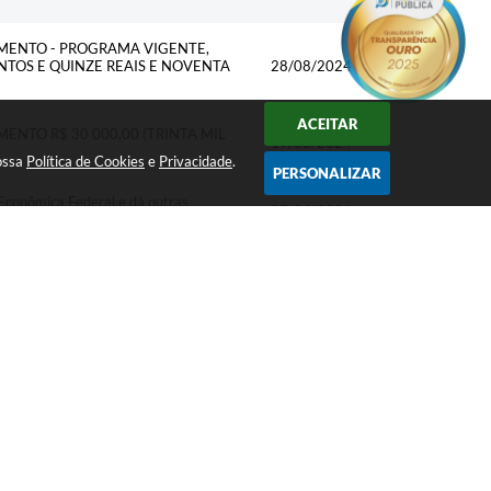
AMENTO - PROGRAMA VIGENTE,
ENTOS E QUINZE REAIS E NOVENTA
28/08/2024
ACEITAR
ENTO R$ 30 000,00 (TRINTA MIL
19/08/2024
nossa
Política de Cookies
e
Privacidade
.
PERSONALIZAR
 Econômica Federal e dá outras
27/04/2026
TOS TRIBUTÁRIOS E NÃO
19/12/2025
NCIAS
12/12/2025
AMENTO - PROGRAMA VIGENTE,
ATRO MIL DUZENTOS E DEZESSETE
10/12/2025
IAS
02/12/2025