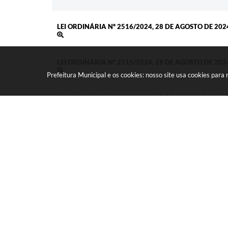
LEI ORDINÁRIA Nº 2516/2024, 28 DE AGOSTO DE 202
LEI ORDINÁRIA Nº 2515/2024, 19 DE AGOSTO DE 202
Prefeitura Municipal e os cookies: nosso site usa cookies par
LEI ORDINÁRIA Nº 2659/2026, 27 DE ABRIL DE 2026
DECRETO Nº 14321/2025, 19 DE DEZEMBRO DE 2025
DECRETO Nº 14299/2025, 12 DE DEZEMBRO DE 2025
DECRETO Nº 14289/2025, 10 DE DEZEMBRO DE 2025
DECRETO Nº 14267/2025, 02 DE DEZEMBRO DE 2025