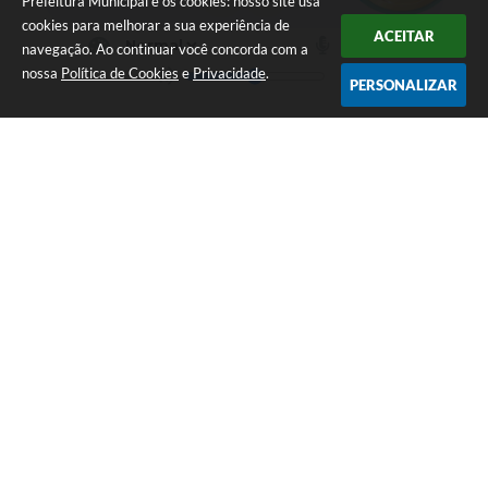
Prefeitura Municipal e os cookies: nosso site usa
cookies para melhorar a sua experiência de
ACEITAR
navegação. Ao continuar você concorda com a
nossa
Política de Cookies
e
Privacidade
.
PERSONALIZAR
LOCALIZAÇÃO
CONTATO
Av. Getúlio Vargas, 1990,
(41) 3590-3500
Centro
prefeitura@piraquara.pr.gov
CEP: 83301-010
.br
ATENDIMENTO
CNPJ
Segunda à Sexta: De 08h às
76.105.675/0001-67
12h e 13h às 17h
NEWSLETTER