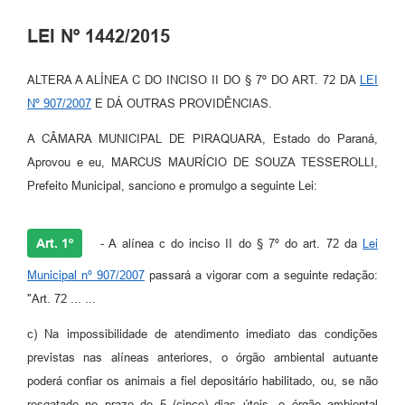
LEI Nº 1442/2015
ALTERA A ALÍNEA C DO INCISO II DO § 7º DO ART. 72 DA
LEI
Nº 907/2007
E DÁ OUTRAS PROVIDÊNCIAS.
A CÂMARA MUNICIPAL DE PIRAQUARA, Estado do Paraná,
Aprovou e eu, MARCUS MAURÍCIO DE SOUZA TESSEROLLI,
Prefeito Municipal, sanciono e promulgo a seguinte Lei:
Art. 1º
- A alínea c do inciso II do § 7º do art. 72 da
Lei
Municipal nº 907/2007
passará a vigorar com a seguinte redação:
"Art. 72 ... ...
c) Na impossibilidade de atendimento imediato das condições
previstas nas alíneas anteriores, o órgão ambiental autuante
poderá confiar os animais a fiel depositário habilitado, ou, se não
resgatado no prazo de 5 (cinco) dias úteis, o órgão ambiental