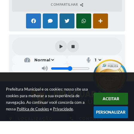
COMPARTILHAR
Prefeitura Municipal e os cookies: nosso site usa
cookies para melhorar a sua experiência de
ACEITAR
navegação. Ao continuar você concorda com a
nossa
Política de Cookies
e
Privacidade
.
PERSONALIZAR
LOCALIZAÇÃO
CONTATO
Av. Getúlio Vargas, 1990,
(41) 3590-3500
Centro
prefeitura@piraquara.pr.gov