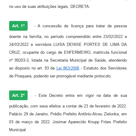
no uso de suas atribuições legais, DECRETA:
Art. 1º
- A concessão de licença para tratar de pessoa
doente na família, no período compreendido entre 23/02/2022 a
24/03/2022 a servidora LUISA DENISE PORTES DE LIMA DA
CRUZ, ocupante do cargo de ENFERMEIRO, matricula funcional
nº 99203-3, lotada na Secretaria Municipal de Saúde, atendendo
ao disposto no art. 93 da
Lei 863/2006
- Estatuto dos Servidores
de Piraquara, podendo ser prorrogável mediante protocolo.
Art. 2º
- Este Decreto entra em vigor na data de sua
publicação, com seus efeitos a contar de 23 de fevereiro de 2022.
Palácio 29 de Janeiro, Prédio Prefeito Antônio Alceu Zielonka, em
03 de março de 2022. Josimar Aparecido Knupp Fróes Prefeito
Municipal