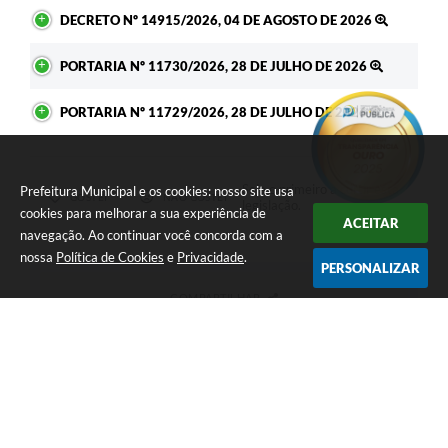
DECRETO Nº 14915/2026, 04 DE AGOSTO DE 2026
PORTARIA Nº 11730/2026, 28 DE JULHO DE 2026
PORTARIA Nº 11729/2026, 28 DE JULHO DE 2026
Seja o primeiro a curtir esta
Prefeitura Municipal e os cookies: nosso site usa
GOSTEI
NÃO GOSTEI
legislação.
cookies para melhorar a sua experiência de
ACEITAR
navegação. Ao continuar você concorda com a
nossa
Política de Cookies
e
Privacidade
.
PERSONALIZAR
COMPARTILHAR