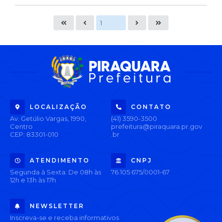
LOCALIZAÇÃO
CONTATO
Av. Getúlio Vargas, 1990,
(41) 3590-3500
Centro
prefeitura@piraquara.pr.gov
CEP: 83301-010
.br
ATENDIMENTO
CNPJ
Segunda à Sexta: De 08h às
76.105.675/0001-67
12h e 13h às 17h
NEWSLETTER
Inscreva-se e receba informativos