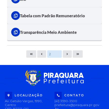
Tabela com Padrão Remuneratório
Transparência Meio Ambiente
LOCALIZAÇÃO
CONTATO
Av. Getúlio Vargas, 1990,
(41) 3590-3500
Centro
prefeitura@piraquara.pr.gov
CEP: 83301-010
.br