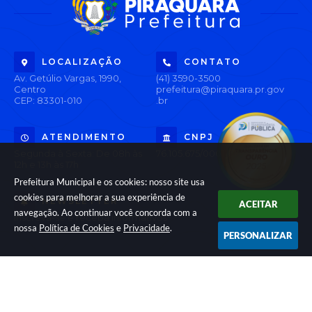
LOCALIZAÇÃO
CONTATO
Av. Getúlio Vargas, 1990,
(41) 3590-3500
Centro
prefeitura@piraquara.pr.gov
CEP: 83301-010
.br
ATENDIMENTO
CNPJ
Segunda à Sexta: De 08h às
76.105.675/0001-67
12h e 13h às 17h
Prefeitura Municipal e os cookies: nosso site usa
cookies para melhorar a sua experiência de
NEWSLETTER
ACEITAR
navegação. Ao continuar você concorda com a
Inscreva-se e receba informativos
nossa
Política de Cookies
e
Privacidade
.
PERSONALIZAR
Versão do Sistema:
3.5.3 - 19/06/2026
Portal atualizado em:
05/08/2026 16:33
Dados Abertos