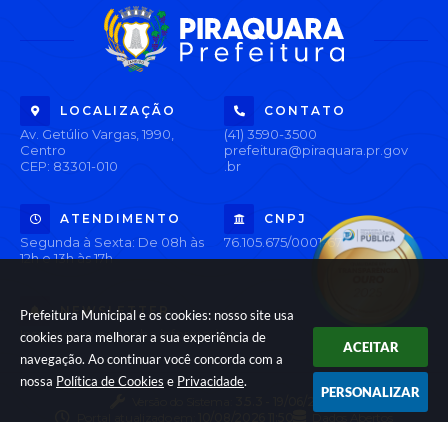
LOCALIZAÇÃO
CONTATO
Av. Getúlio Vargas, 1990,
(41) 3590-3500
Centro
prefeitura@piraquara.pr.gov
CEP: 83301-010
.br
ATENDIMENTO
CNPJ
Segunda à Sexta: De 08h às
76.105.675/0001-67
12h e 13h às 17h
NEWSLETTER
Prefeitura Municipal e os cookies: nosso site usa
Inscreva-se e receba informativos
cookies para melhorar a sua experiência de
ACEITAR
navegação. Ao continuar você concorda com a
nossa
Política de Cookies
e
Privacidade
.
PERSONALIZAR
Versão do Sistema:
3.5.3 - 19/06/2026
Portal atualizado em:
10/08/2026 11:50
Dados Abertos