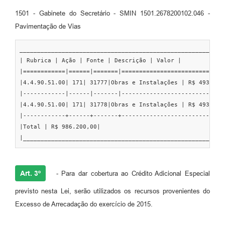
1501 - Gabinete do Secretário - SMIN 1501.2678200102.046 -
Pavimentação de Vias
___________________________________________________________
| Rubrica | Ação | Fonte | Descrição | Valor |

|============|======|=======|==============================
|4.4.90.51.00| 171| 31777|Obras e Instalações | R$ 493.100,
|------------|------|-------|------------------------------
|4.4.90.51.00| 171| 31778|Obras e Instalações | R$ 493.100,
|------------+------+-------+------------------------------
|Total | R$ 986.200,00|

|_________________________________________________________
Art. 3º
- Para dar cobertura ao Crédito Adicional Especial
previsto nesta Lei, serão utilizados os recursos provenientes do
Excesso de Arrecadação do exercício de 2015.