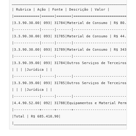
___________________________________________________________
| Rubrica | Ação | Fonte | Descrição | Valor |

|============|======|=======|==============================
|3.3.90.30.00| 093| 31784|Material de Consumo | R$ 80.000,0
|------------|------|-------|------------------------------
|3.3.90.30.00| 093| 31785|Material de Consumo | R$ 44.000,0
|------------|------|-------|------------------------------
|3.3.90.30.00| 093| 31789|Material de Consumo | R$ 343.000,
|------------|------|-------|------------------------------
|3.3.90.39.00| 093| 31784|Outros Serviços de Terceiros - P|
| | | |Jurídica | |

|------------|------|-------|------------------------------
|3.3.90.39.00| 093| 31785|Outros Serviços de Terceiros - P|
| | | |Jurídica | |

|------------|------|-------|------------------------------
|4.4.90.52.00| 092| 31788|Equipamentos e Material Permanent
|------------+------+-------+------------------------------
|Total | R$ 685.410,90|

|_________________________________________________________