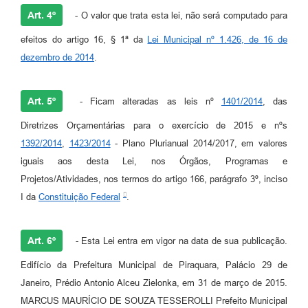
Art. 4º
- O valor que trata esta lei, não será computado para
efeitos do artigo 16, § 1ª da
Lei Municipal nº 1.426, de 16 de
dezembro de 2014
.
Art. 5º
- Ficam alteradas as leis nº
1401/2014
, das
Diretrizes Orçamentárias para o exercício de 2015 e nºs
1392/2014
,
1423/2014
- Plano Plurianual 2014/2017, em valores
iguais aos desta Lei, nos Órgãos, Programas e
Projetos/Atividades, nos termos do artigo 166, parágrafo 3º, inciso
I da
Constituição Federal
.
Art. 6º
- Esta Lei entra em vigor na data de sua publicação.
Edifício da Prefeitura Municipal de Piraquara, Palácio 29 de
Janeiro, Prédio Antonio Alceu Zielonka, em 31 de março de 2015.
MARCUS MAURÍCIO DE SOUZA TESSEROLLI Prefeito Municipal