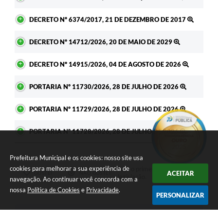
DECRETO Nº 6374/2017, 21 DE DEZEMBRO DE 2017
DECRETO Nº 14712/2026, 20 DE MAIO DE 2029
DECRETO Nº 14915/2026, 04 DE AGOSTO DE 2026
PORTARIA Nº 11730/2026, 28 DE JULHO DE 2026
PORTARIA Nº 11729/2026, 28 DE JULHO DE 2026
PORTARIA Nº 11728/2026, 28 DE JULHO DE 2026
Prefeitura Municipal e os cookies: nosso site usa
cookies para melhorar a sua experiência de
Seja o primeiro a curtir esta
ACEITAR
GOSTEI
NÃO GOSTEI
legislação.
navegação. Ao continuar você concorda com a
nossa
Política de Cookies
e
Privacidade
.
PERSONALIZAR