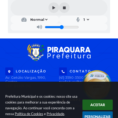
LOCALIZAÇÃO
CONTATO
Av. Getúlio Vargas, 1990,
(41) 3590-3500
Centro
prefeitura@piraquara.pr.gov
CEP: 83301-010
.br
Prefeitura Municipal e os cookies: nosso site usa
ATENDIMENTO
CNPJ
cookies para melhorar a sua experiência de
ACEITAR
Segunda à Sexta: De 08h às
76.105.675/0001-67
navegação. Ao continuar você concorda com a
12h e 13h às 17h
nossa
Política de Cookies
e
Privacidade
.
PERSONALIZAR