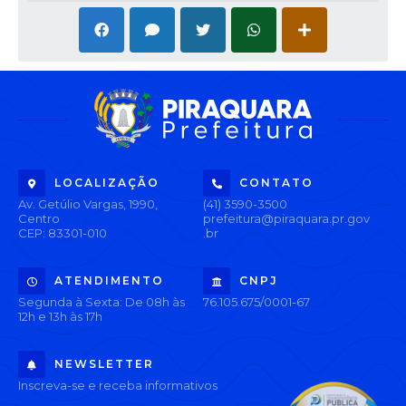
LOCALIZAÇÃO
CONTATO
Av. Getúlio Vargas, 1990,
(41) 3590-3500
Centro
prefeitura@piraquara.pr.gov
CEP: 83301-010
.br
ATENDIMENTO
CNPJ
Segunda à Sexta: De 08h às
76.105.675/0001-67
12h e 13h às 17h
NEWSLETTER
Inscreva-se e receba informativos