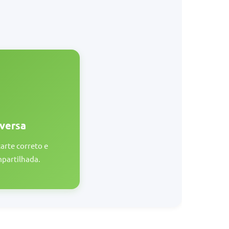
eversa
arte correto e
partilhada.