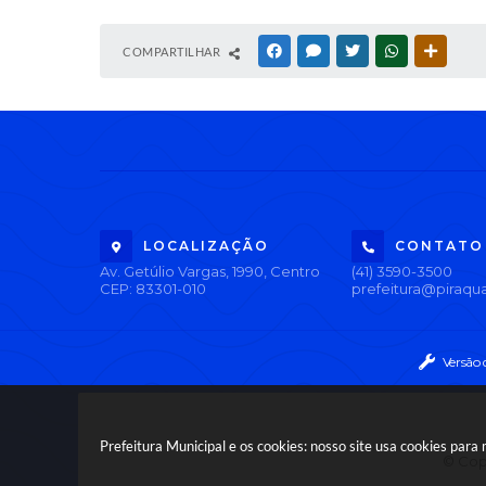
COMPARTILHAR
FACEBOOK
MESSENGER
TWITTER
WHATSAPP
OUTRAS
LOCALIZAÇÃO
CONTATO
Av. Getúlio Vargas, 1990, Centro
(41) 3590-3500
CEP: 83301-010
prefeitura@piraqua
Versão 
Prefeitura Municipal e os cookies: nosso site usa cookies par
© Copy