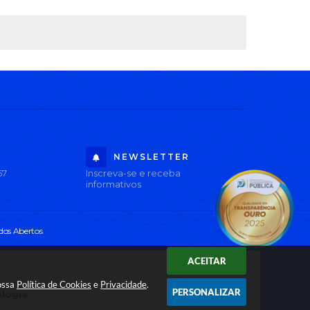
NEWSLETTER
67
Inscreva-se e receba
informativos
os Abertos
ACEITAR
nossa
Política de Cookies
e
Privacidade
.
PERSONALIZAR
ologia