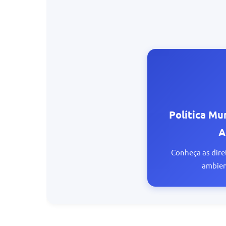
Política Mu
A
Conheça as dire
ambien