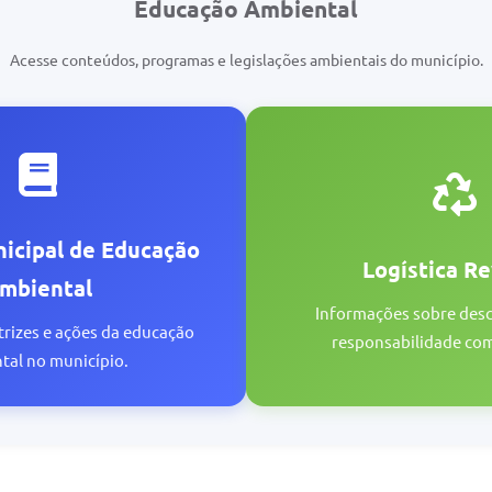
Educação Ambiental
Acesse conteúdos, programas e legislações ambientais do município.
nicipal de Educação
Logística R
mbiental
Informações sobre desc
trizes e ações da educação
responsabilidade com
tal no município.