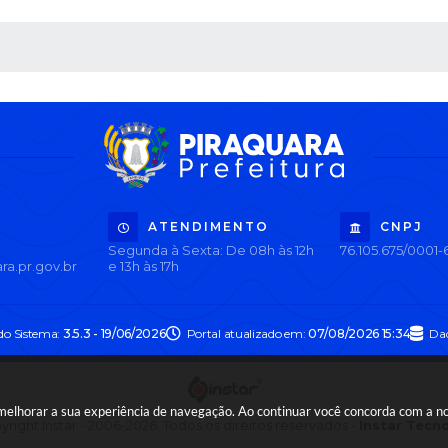
 MÍDIAS
ATENDIMENTO
CNPJ
Segunda à Sexta: De 08h às 12h
76.105.675/0001-
ra.pr.gov.br
e 13h às 17h
do Sistema:
3.5.3 - 19/06/2026
Portal atualizado em:
07/08/2026 15:34
Dad
a melhorar a sua experiência de navegação. Ao continuar você concorda com a 
right Instar - 2006-2026. Todos os direitos reservados -
Instar Tecn