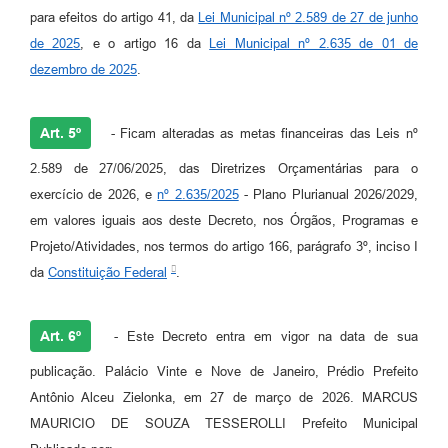
para efeitos do artigo 41, da
Lei Municipal nº 2.589 de 27 de junho
de 2025
, e o artigo 16 da
Lei Municipal nº 2.635 de 01 de
dezembro de 2025
.
Art. 5º
- Ficam alteradas as metas financeiras das Leis nº
2.589 de 27/06/2025, das Diretrizes Orçamentárias para o
exercício de 2026, e
nº 2.635/2025
- Plano Plurianual 2026/2029,
em valores iguais aos deste Decreto, nos Órgãos, Programas e
Projeto/Atividades, nos termos do artigo 166, parágrafo 3º, inciso I
da
Constituição Federal
.
Art. 6º
- Este Decreto entra em vigor na data de sua
publicação. Palácio Vinte e Nove de Janeiro, Prédio Prefeito
Antônio Alceu Zielonka, em 27 de março de 2026. MARCUS
MAURICIO DE SOUZA TESSEROLLI Prefeito Municipal