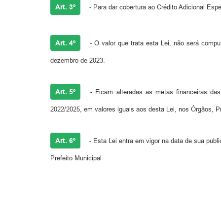
Art. 3º
- Para dar cobertura ao Crédito Adicional Espe
Art. 4º
- O valor que trata esta Lei, não será compu
dezembro de 2023.
Art. 5º
- Ficam alteradas as metas financeiras das 
2022/2025, em valores iguais aos desta Lei, nos Órgãos, Pr
Art. 6º
- Esta Lei entra em vigor na data de sua pu
Prefeito Municipal