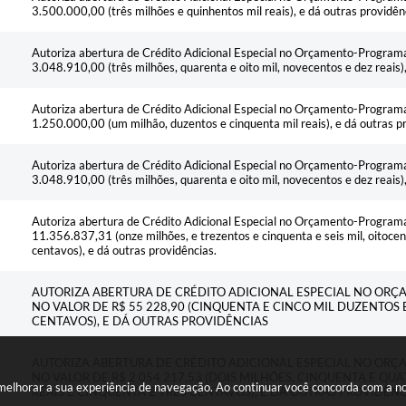
3.500.000,00 (três milhões e quinhentos mil reais), e dá outras providên
Autoriza abertura de Crédito Adicional Especial no Orçamento-Programa
3.048.910,00 (três milhões, quarenta e oito mil, novecentos e dez reais),
Autoriza abertura de Crédito Adicional Especial no Orçamento-Programa
1.250.000,00 (um milhão, duzentos e cinquenta mil reais), e dá outras p
Autoriza abertura de Crédito Adicional Especial no Orçamento-Programa
3.048.910,00 (três milhões, quarenta e oito mil, novecentos e dez reais),
Autoriza abertura de Crédito Adicional Especial no Orçamento-Programa
11.356.837,31 (onze milhões, e trezentos e cinquenta e seis mil, oitocent
centavos), e dá outras providências.
AUTORIZA ABERTURA DE CRÉDITO ADICIONAL ESPECIAL NO ORÇ
NO VALOR DE R$ 55 228,90 (CINQUENTA E CINCO MIL DUZENTOS 
CENTAVOS), E DÁ OUTRAS PROVIDÊNCIAS
AUTORIZA ABERTURA DE CRÉDITO ADICIONAL ESPECIAL NO ORÇ
NO VALOR DE R$ 2 054 217,53 (DOIS MILHÕES, CINQUENTA E QU
a melhorar a sua experiência de navegação. Ao continuar você concorda com a 
REAIS E CINQUENTA E TRÊS CENTAVOS), E DÁ OUTRAS PROVIDÊN