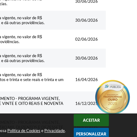
30/06/2026
cias.
 vigente, no valor de R$
30/06/2026
 e dá outras providências.
 vigente, no valor de R$
02/06/2026
rovidências.
 vigente, no valor de R$
30/06/2026
 e dá outras providências.
 vigente, no valor de R$
os e trinta e sete reais e trinta e um
16/04/2026
AMENTO - PROGRAMA VIGENTE,
E VINTE E OITO REAIS E NOVENTA
16/12/2025
ACEITAR
AMENTO - PROGRAMA VIGENTE,
ATRO MIL DUZENTOS E DEZESSETE
09/12/2025
nossa
Política de Cookies
e
Privacidade
.
CIAS
PERSONALIZAR