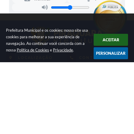
Prefeitura Municipal e os cookies: nosso site usa
cookies para melhorar a sua experiência de
ACEITAR
navegação. Ao continuar você concorda com a
nossa
Política de Cookies
e
Privacidade
.
PERSONALIZAR
LOCALIZAÇÃO
CONTATO
Av. Getúlio Vargas, 1990,
(41) 3590-3500
Centro
prefeitura@piraquara.pr.gov
CEP: 83301-010
.br
ATENDIMENTO
CNPJ
Segunda à Sexta: De 08h às
76.105.675/0001-67
12h e 13h às 17h
NEWSLETTER
Inscreva-se e receba informativos