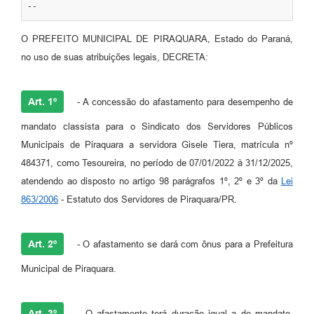
--
O PREFEITO MUNICIPAL DE PIRAQUARA, Estado do Paraná,
no uso de suas atribuições legais, DECRETA:
Art. 1º
- A concessão do afastamento para desempenho de
mandato classista para o Sindicato dos Servidores Públicos
Municipais de Piraquara a servidora Gisele Tiera, matrícula nº
484371, como Tesoureira, no período de 07/01/2022 à 31/12/2025,
atendendo ao disposto no artigo 98 parágrafos 1º, 2º e 3º da
Lei
863/2006
- Estatuto dos Servidores de Piraquara/PR.
Art. 2º
- O afastamento se dará com ônus para a Prefeitura
Municipal de Piraquara.
Art. 3º
- O afastamento terá duração igual a do mandato,