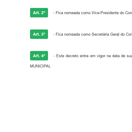
Art. 2º
- Fica nomeada como Vice-Presidente do Cons
Art. 3º
- Fica nomeada como Secretária Geral do Cons
Art. 4º
- Este decreto entra em vigor na data de
MUNICIPAL