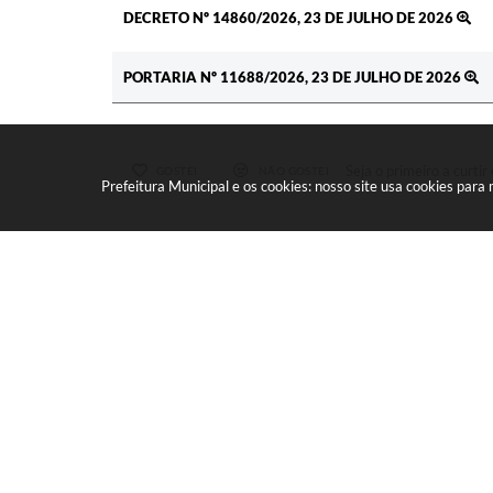
DECRETO Nº 14860/2026, 23 DE JULHO DE 2026
PORTARIA Nº 11688/2026, 23 DE JULHO DE 2026
Seja o primeiro a curtir 
GOSTEI
NÃO GOSTEI
Prefeitura Municipal e os cookies: nosso site usa cookies par
COMPARTILHAR
FACEBOOK
MESSENGER
TWITTER
WHATSAPP
OUTR
Velocidade de l