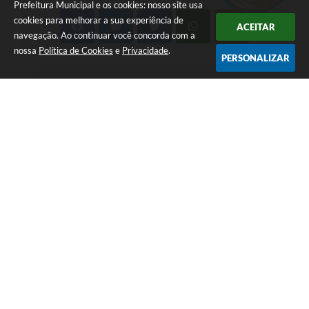
Prefeitura Municipal e os cookies: nosso site usa
cookies para melhorar a sua experiência de
ACEITAR
navegação. Ao continuar você concorda com a
nossa
Política de Cookies
e
Privacidade
.
PERSONALIZAR
LOCALIZAÇÃO
CONTATO
Av. Getúlio Vargas, 1990,
(41) 3590-3500
Centro
prefeitura@piraquara.pr.gov
CEP: 83301-010
.br