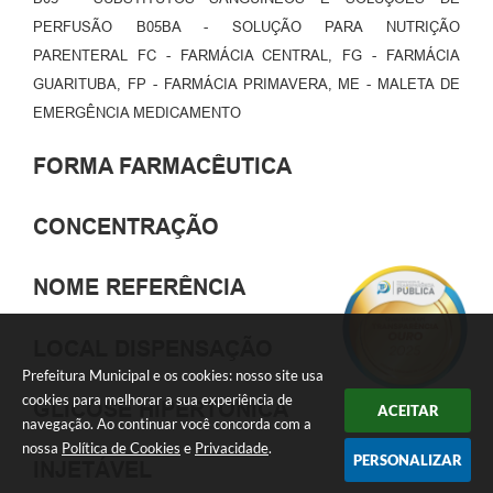
PERFUSÃO B05BA - SOLUÇÃO PARA NUTRIÇÃO
PARENTERAL FC - FARMÁCIA CENTRAL, FG - FARMÁCIA
GUARITUBA, FP - FARMÁCIA PRIMAVERA, ME - MALETA DE
EMERGÊNCIA MEDICAMENTO
FORMA FARMACÊUTICA
CONCENTRAÇÃO
NOME REFERÊNCIA
LOCAL DISPENSAÇÃO
Prefeitura Municipal e os cookies: nosso site usa
cookies para melhorar a sua experiência de
GLICOSE HIPERTÔNICA
ACEITAR
navegação. Ao continuar você concorda com a
nossa
Política de Cookies
e
Privacidade
.
PERSONALIZAR
INJETÁVEL