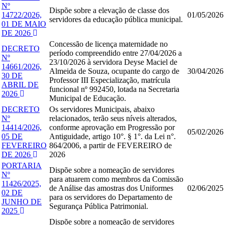
Nº
Dispõe sobre a elevação de classe dos
14722/2026,
01/05/2026
servidores da educação pública municipal.
01 DE MAIO
DE 2026
Concessão de licença maternidade no
DECRETO
período compreendido entre 27/04/2026 a
Nº
23/10/2026 à servidora Deyse Maciel de
14661/2026,
Almeida de Souza, ocupante do cargo de
30/04/2026
30 DE
Professor III Especialização, matrícula
ABRIL DE
funcional nº 992450, lotada na Secretaria
2026
Municipal de Educação.
DECRETO
Os servidores Municipais, abaixo
Nº
relacionados, terão seus níveis alterados,
14414/2026,
conforme aprovação em Progressão por
05/02/2026
05 DE
Antiguidade, artigo 10°. § 1°. da Lei n°.
FEVEREIRO
864/2006, a partir de FEVEREIRO de
DE 2026
2026
PORTARIA
Dispõe sobre a nomeação de servidores
Nº
para atuarem como membros da Comissão
11426/2025,
de Análise das amostras dos Uniformes
02/06/2025
02 DE
para os servidores do Departamento de
JUNHO DE
Segurança Pública Patrimonial.
2025
Dispõe sobre a nomeação de servidores