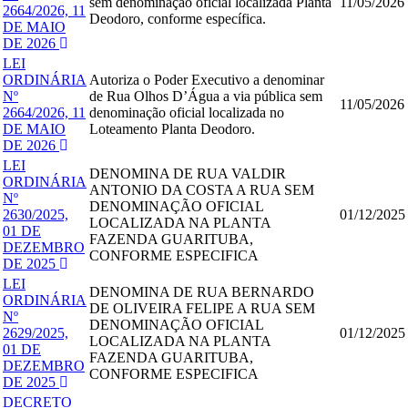
sem denominação oficial localizada Planta
11/05/2026
2664/2026, 11
Deodoro, conforme específica.
DE MAIO
DE 2026
LEI
ORDINÁRIA
Autoriza o Poder Executivo a denominar
Nº
de Rua Olhos D’Água a via pública sem
11/05/2026
2664/2026, 11
denominação oficial localizada no
DE MAIO
Loteamento Planta Deodoro.
DE 2026
LEI
DENOMINA DE RUA VALDIR
ORDINÁRIA
ANTONIO DA COSTA A RUA SEM
Nº
DENOMINAÇÃO OFICIAL
2630/2025,
01/12/2025
LOCALIZADA NA PLANTA
01 DE
FAZENDA GUARITUBA,
DEZEMBRO
CONFORME ESPECIFICA
DE 2025
LEI
DENOMINA DE RUA BERNARDO
ORDINÁRIA
DE OLIVEIRA FELIPE A RUA SEM
Nº
DENOMINAÇÃO OFICIAL
2629/2025,
01/12/2025
LOCALIZADA NA PLANTA
01 DE
FAZENDA GUARITUBA,
DEZEMBRO
CONFORME ESPECIFICA
DE 2025
DECRETO