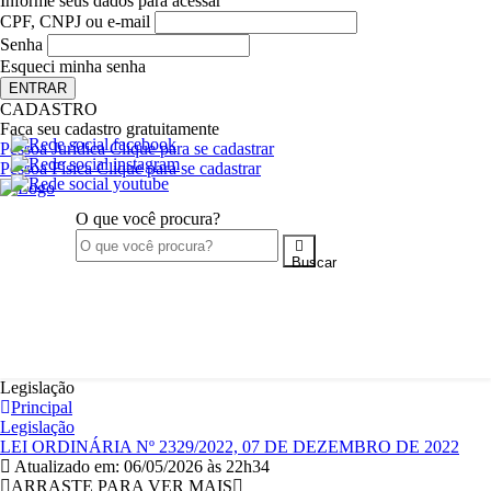
Informe seus dados para acessar
CPF, CNPJ ou e-mail
Senha
Esqueci minha
senha
ENTRAR
CADASTRO
Faça seu cadastro gratuitamente
Pessoa Jurídica
Clique para se cadastrar
Pessoa Física
Clique para se cadastrar
O que você procura?
Buscar
CIDADÃO
EMPRESA
SERVIDOR
Legislação
Principal
Legislação
LEI ORDINÁRIA Nº 2329/2022, 07 DE DEZEMBRO DE 2022
Atualizado em: 06/05/2026 às 22h34
ARRASTE PARA VER MAIS