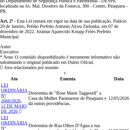
do Departamento de Segurança Pública e Patrimonial - DESPP,
localizada na Av. Mal. Deodoro da Fonseca, 300 - Centro, Piraquara -
PR.
Art. 2º
- Esta Lei entrará em vigor na data de sua publicação. Palácio
29 de Janeiro, Prédio Prefeito Antonio Alceu Zielonka, em 07 de
dezembro de 2022. Josimar Aparecido Knupp Fróes Prefeito
Municipal
Autor
Executivo
* Nota: O conteúdo disponibilizado é meramente informativo não
substituindo o original publicado em Diário Oficial.
Atos relacionados por assunto
c
Ato
Ementa
Data
LEI
ORDINÁRIA
Denomina de "Rose Marie Taggesell" a
Nº
Casa da Mulher Paranaense de Piraquara e
12/05/2026
2666/2026,
dá outras providências.
12 DE MAIO
DE 2026
LEI
ORDINÁRIA
Denomina de Rua Olhos D'Água a rua
Nº