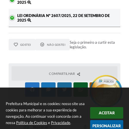
2025
LEI ORDINÁRIA Nº 2607/2025, 22 DE SETEMBRO DE
2025
Seja o primeiro a curtir esta
GOSTEI
NÃO GOSTEI
legislação.
COMPARTILHAR
Prefeitura Municipal e os cookies: nosso site usa
cookies para melhorar a sua experiência de
ACEITAR
navegação. Ao continuar você concorda com a
nossa
Política de Cookies
e
Privacidade
.
PERSONALIZAR