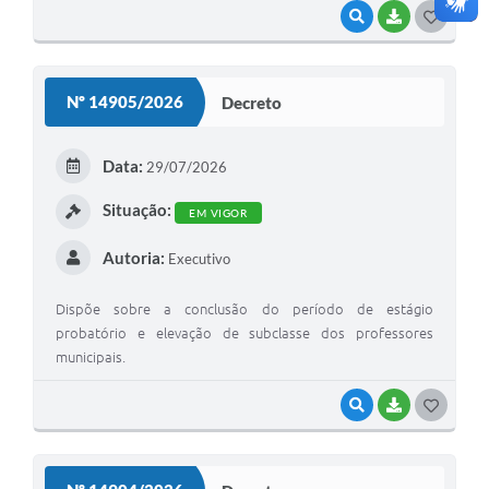
VISUALIZAR
BAIXAR
G
O
S
Nº 14905/2026
Decreto
T
E
Data:
29/07/2026
I
Situação:
EM VIGOR
Autoria:
Executivo
Dispõe sobre a conclusão do período de estágio
probatório e elevação de subclasse dos professores
municipais.
VISUALIZAR
BAIXAR
G
O
S