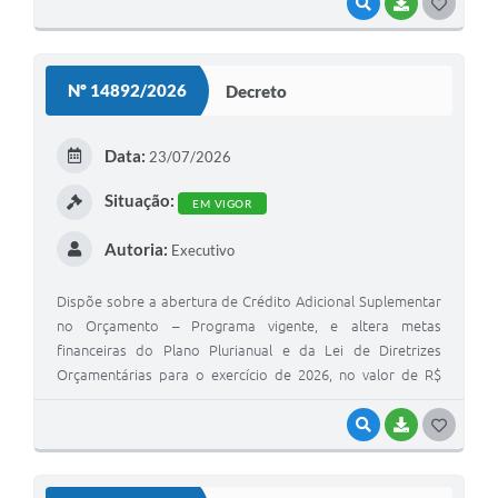
VISUALIZAR
BAIXAR
G
O
S
Nº 14892/2026
Decreto
T
E
Data:
23/07/2026
I
Situação:
EM VIGOR
Autoria:
Executivo
Dispõe sobre a abertura de Crédito Adicional Suplementar
no Orçamento – Programa vigente, e altera metas
financeiras do Plano Plurianual e da Lei de Diretrizes
Orçamentárias para o exercício de 2026, no valor de R$
20.000,00 (vinte mil reais).
VISUALIZAR
BAIXAR
G
O
S