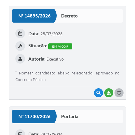
O
S
Nº 14895/2026
Decreto
T
E
Data:
28/07/2026
I
Situação:
EM VIGOR
Autoria:
Executivo
° Nomear ocandidato abaixo relacionado, aprovado no
Concurso Público
VISUALIZAR
BAIXAR
G
O
S
Nº 11730/2026
Portaria
T
E
Data:
28/07/2026