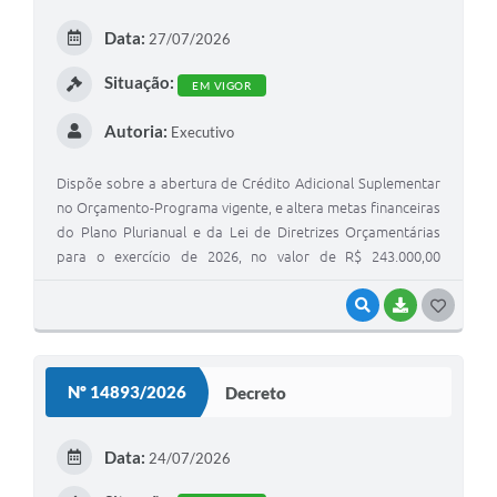
E
Data:
27/07/2026
I
Situação:
EM VIGOR
Autoria:
Executivo
Dispõe sobre a abertura de Crédito Adicional Suplementar
no Orçamento-Programa vigente, e altera metas financeiras
do Plano Plurianual e da Lei de Diretrizes Orçamentárias
para o exercício de 2026, no valor de R$ 243.000,00
(duzentos e quarenta e três mil reais).
VISUALIZAR
BAIXAR
G
O
S
Nº 14893/2026
Decreto
T
E
Data:
24/07/2026
I