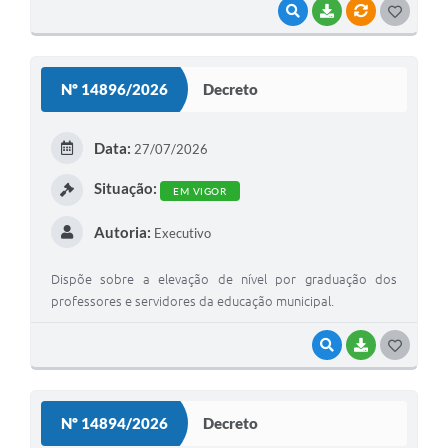
VISUALIZAR
BAIXAR
VÍNCULOS
G
O
S
Nº 14896/2026
Decreto
T
E
Data:
27/07/2026
I
Situação:
EM VIGOR
Autoria:
Executivo
Dispõe sobre a elevação de nível por graduação dos
professores e servidores da educação municipal.
VISUALIZAR
BAIXAR
G
O
S
Nº 14894/2026
Decreto
T