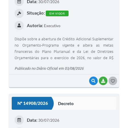
Data:
30/07/2026
I
Situação:
EM VIGOR
Autoria:
Executivo
Dispõe sobre a abertura de Crédito Adicional Suplementar
no Orçamento-Programa vigente е altera as metas
financeiras do Plano Plurianual e da Lei de Diretrizes
Orçamentárias para o exercício de 2026, no valor de R$
1.062.590,74 (um milhão, sessenta e dois mil, quinhentos e
Publicado no Diário Oficial em 03/08/2026
noventa reais e setenta e quatro centavos).
VISUALIZAR
BAIXAR
G
O
S
Nº 14908/2026
Decreto
T
E
Data:
30/07/2026
I