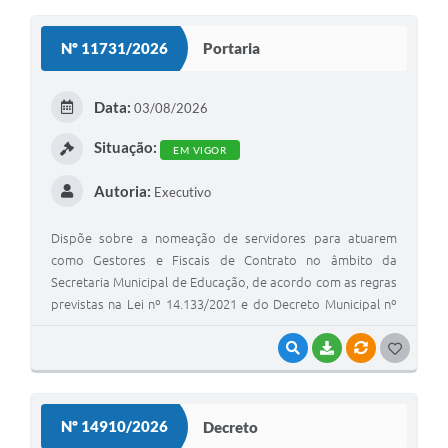
O
S
Nº 11731/2026
Portaria
T
E
Data:
03/08/2026
I
Situação:
EM VIGOR
Autoria:
Executivo
Dispõe sobre a nomeação de servidores para atuarem
como Gestores e Fiscais de Contrato no âmbito da
Secretaria Municipal de Educação, de acordo com as regras
previstas na Lei nº 14.133/2021 e do Decreto Municipal nº
11.001/2023.
VISUALIZAR
BAIXAR
VÍNCULOS
G
O
S
Nº 14910/2026
Decreto
T