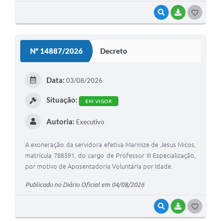
VISUALIZAR
BAIXAR
G
O
S
Nº 14887/2026
Decreto
T
E
Data:
03/08/2026
I
Situação:
EM VIGOR
Autoria:
Executivo
A exoneração da servidora efetiva Marinize de Jesus Micos,
matrícula 788591, do cargo de Professor III Especialização,
por motivo de Aposentadoria Voluntária por Idade.
Publicado no Diário Oficial em 04/08/2026
VISUALIZAR
BAIXAR
G