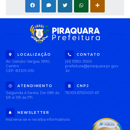
LOCALIZAÇÃO
CONTATO
Av. Getúlio Vargas, 1990,
(41) 3590-3500
Centro
prefeitura@piraquara.pr.gov
CEP: 83301-010
.br
ATENDIMENTO
CNPJ
Segunda à Sexta: De 08h às
76.105.675/0001-67
12h e 13h às 17h
NEWSLETTER
Inscreva-se e receba informativos