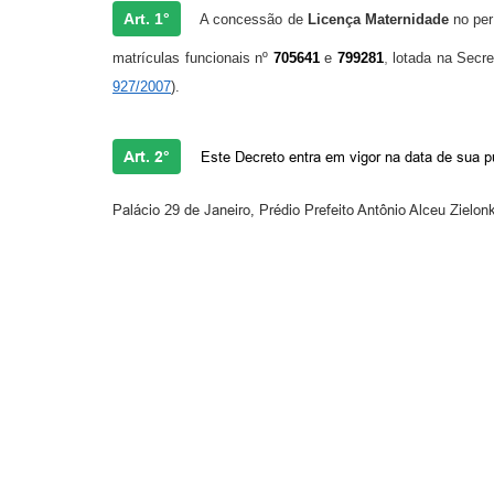
Art. 1°
A concessão de
Licença Maternidade
no per
,
matrículas funcionais nº
705641
e
799281
lotada na Secre
927/2007
).
Art. 2°
Este Decreto entra em vigor na data de sua 
Palácio 29 de Janeiro, Prédio Prefeito Antônio Alceu Zielo