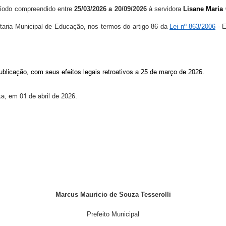
íodo compreendido entre
25/03/2026
a 20/09/2026
à servidora
Lisane Maria
taria Municipal de Educação, nos termos do artigo 86 da
Lei nº 863/2006
- E
publicação, com seus efeitos
legais
retroativos a 25 de
março
de 202
6
.
nka, em
01 de abril
de 202
6
.
Marcus Mauricio de Souza Tesserolli
Prefeito Municipal