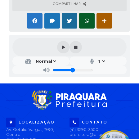
COMPARTILHAR
LOCALIZAÇÃO
CONTATO
Av. Getúlio Vargas, 1990,
(41) 3590-3500
Centro
prefeitura@piraquara.pr.gov