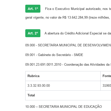
Art. 1º
Fica o Executivo Municipal autorizado, nos ter
geral vigente, no valor de R$ 13.642.284,99 (treze milhões,
Art. 2º
A abertura do Crédito Adicional Especial se 
09.000 - SECRETARIA MUNICIPAL DE DESENVOLVIM
09.001 - Gabinete do Secretário - SMDE
09.001.23.691.0011.2010 - Coordenação das Atividades da
Rubrica
Font
3.3.32.93.00.00
3199
Total
10.000 – SECRETARIA MUNICIPAL DE EDUCAÇÃO