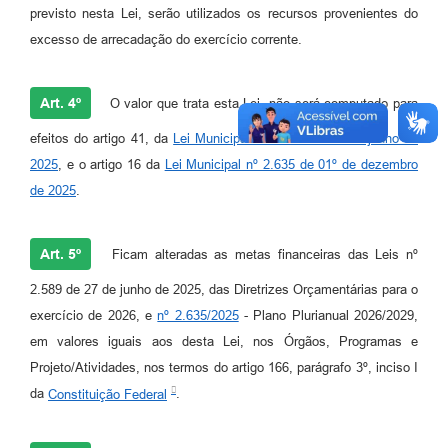
previsto nesta Lei, serão utilizados os recursos provenientes do
excesso de arrecadação do exercício corrente.
Art. 4º
O valor que trata esta Lei, não será computado para
efeitos do artigo 41, da
Lei Municipal nº 2.589 de 27 de junho de
2025
, e o artigo 16 da
Lei Municipal nº 2.635 de 01º de dezembro
de 2025
.
Art. 5º
Ficam alteradas as metas financeiras das Leis nº
2.589 de 27 de junho de 2025, das Diretrizes Orçamentárias para o
exercício de 2026, e
nº 2.635/2025
- Plano Plurianual 2026/2029,
em valores iguais aos desta Lei, nos Órgãos, Programas e
Projeto/Atividades, nos termos do artigo 166, parágrafo 3º, inciso I
da
Constituição Federal
.