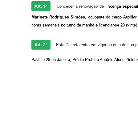
Art. 1°
Conceder a renovação de
licença especia
Marinete Rodrigues Simões
,
ocupante do cargo
Auxilia
horas semanais no turno da manh
ã
e licenciar-se 20 (vinte
Art. 2°
Este Decreto entra em vigor na data de sua p
Palácio 29 de Janeiro, Prédio Prefeito Antônio Alceu Zielo