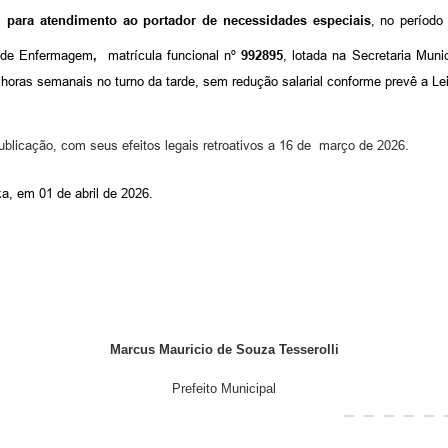
l para atendimento ao portador de necessidades especiais
,
no período
r de Enfermagem
,
matrícula funciona
l
nº
992895
, lotada na Secretaria Muni
) horas semanais no tur
no da tarde
, sem redução salarial conforme prevê a Lei
ublicação,
com seus efeitos
legais retroativos a
16
de
março
de 20
26
.
nka, em
01 de abril
de 20
26.
Marcus Mauricio de Souza Tesserolli
Prefeito Municipal