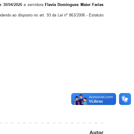
a 30/04/2026
a servidor
a
F
lavia
D
omingues
M
aier
F
arias
ndendo ao disposto no art. 93 da Lei
nº
863/2006 - Estatuto
Autor