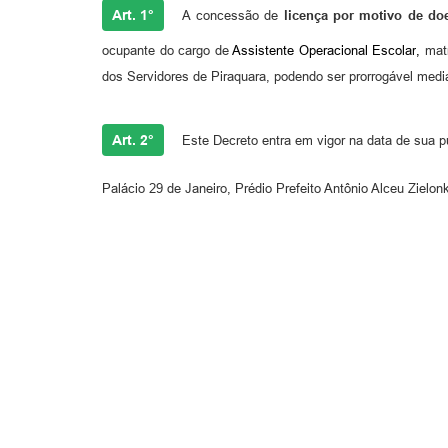
Art. 1°
A
concessão de
li
cença p
or motivo de d
ocupante do cargo de
Assistente Operacional Escolar
,
matr
dos Servidores de Piraquara, podendo ser prorrogável media
Art. 2°
Este Decreto entra em vigor na data de sua p
Palácio 29 de Janeiro, Prédio Prefeito Antônio Alceu Zielo