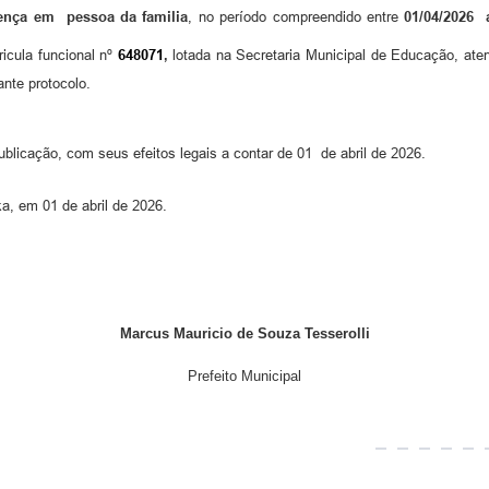
oença em
pessoa d
a
f
am
i
lia
,
no
período compreendido entre
01
/04/2026
icula funcional nº
648071
,
lotad
a
na Secretaria Municipal de
Educação
, ate
nte protocolo.
ublicação, com seus efeitos
legais a contar de 01
de abril
de 20
26.
nka, em
01
de
abril
de 202
6
.
Marcus Mauricio de Souza Tesserolli
Prefeito Municipal