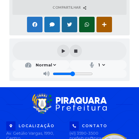
COMPARTILHAR
LOCALIZAÇÃO
CONTATO
Av. Getúlio Vargas, 1990,
(41) 3590-3500
Centro
prefeitura@piraquara.pr.gov