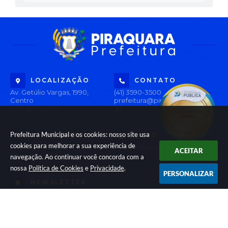
LOCALIZAÇÃO
CONTATO
Av. Getúlio Vargas, 1990,
(41) 3590-3500
Centro
prefeitura@piraquara.pr.gov
CEP: 83301-010
.br
Prefeitura Municipal e os cookies: nosso site usa
ATENDIMENTO
CNPJ
cookies para melhorar a sua experiência de
Segunda à Sexta: De 08h às
76.105.675/0001-67
ACEITAR
12h e 13h às 17h
navegação. Ao continuar você concorda com a
nossa
Política de Cookies
e
Privacidade
.
PERSONALIZAR
NEWSLETTER
Inscreva-se e receba informativos