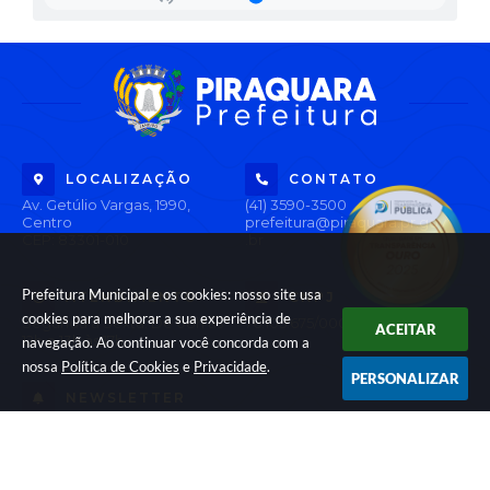
LOCALIZAÇÃO
CONTATO
Av. Getúlio Vargas, 1990,
(41) 3590-3500
Centro
prefeitura@piraquara.pr.gov
CEP: 83301-010
.br
Prefeitura Municipal e os cookies: nosso site usa
ATENDIMENTO
CNPJ
cookies para melhorar a sua experiência de
Segunda à Sexta: De 08h às
76.105.675/0001-67
ACEITAR
12h e 13h às 17h
navegação. Ao continuar você concorda com a
nossa
Política de Cookies
e
Privacidade
.
PERSONALIZAR
NEWSLETTER
Inscreva-se e receba informativos