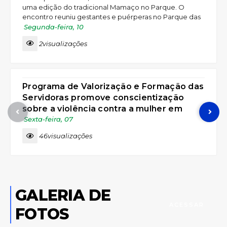
uma edição do tradicional Mamaço no Parque. O
encontro reuniu gestantes e puérperas no Parque das
Águas, em uma programação voltada ao acolhimento,
Segunda-feira
10
à troca de experiências e à promoção do aleitamento
2
visualizações
materno. A atividade integrou a programação do
Agosto Dourado, mês dedicado à promoção,
MULHER
proteção e incentivo ao aleitamento materno. Durante
o encontro, as participantes...
Programa de Valorização e Formação das
Servidoras promove conscientização
sobre a violência contra a mulher em
alusão aos 20 anos da Lei Maria da Penha
Sexta-feira
07
46
visualizações
GALERIA DE
ACESSAR
FOTOS