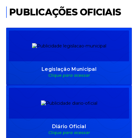
Portuguesa e Cultura Brasileira para
PUBLICAÇÕES OFICIAIS
migrantes e refugiados
Terça-feira
24
592
visualizações
Legislação Municipal
Clique para acessar
Diário Oficial
Clique para acessar