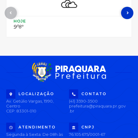
HOJE
9°
8°
LOCALIZAÇÃO
CONTATO
Av. Getúlio Vargas, 1990,
(41) 3590-3500
Centro
prefeitura@piraquara.pr.gov
CEP: 83301-010
.br
ATENDIMENTO
CNPJ
Segunda à Sexta: De 08h às
76.105.675/0001-67