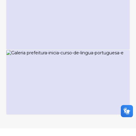
NOTÍCIAS - COMUNICAÇÃO E IMPRENSA
Educação Ambiental promove ação
especial pelo Dia Mundial da Água em
Piraquara
Sexta-feira
27
430
visualizações
NOTÍCIAS - COMUNICAÇÃO E IMPRENSA
Jardim Bela Vista recebe novo lote de
obras e terá 100% das ruas asfaltadas
Sexta-feira
27
608
visualizações
NOTÍCIAS - COMUNICAÇÃO E IMPRENSA
Prefeitura inicia Curso de Língua