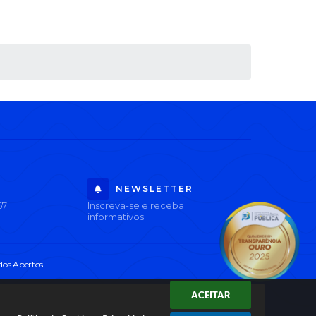
NEWSLETTER
67
Inscreva-se e receba
informativos
os Abertos
ACEITAR