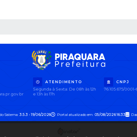
 MÍDIAS
ATENDIMENTO
CNPJ
Segunda à Sexta: De 08h às 12h
76.105.675/0001-
ra.pr.gov.br
e 13h às 17h
 do Sistema:
3.5.3 - 19/06/2026
Portal atualizado em:
05/08/2026 16:33
Dad