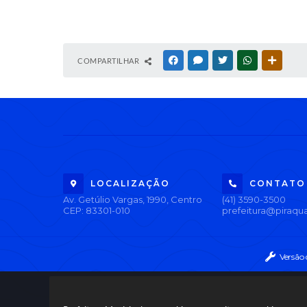
COMPARTILHAR
FACEBOOK
MESSENGER
TWITTER
WHATSAPP
OUTRAS
LOCALIZAÇÃO
CONTATO
Av. Getúlio Vargas, 1990, Centro
(41) 3590-3500
CEP: 83301-010
prefeitura@piraqua
Versão