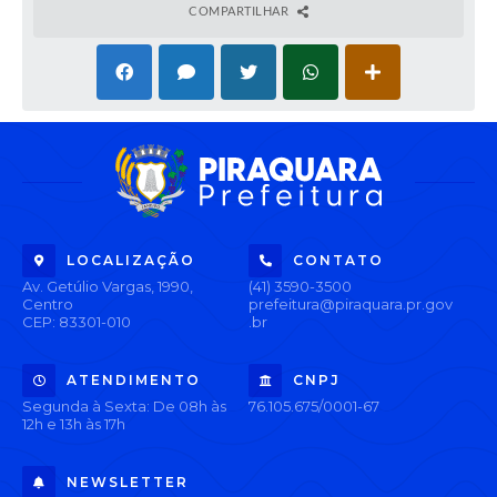
COMPARTILHAR
LOCALIZAÇÃO
CONTATO
Av. Getúlio Vargas, 1990,
(41) 3590-3500
Centro
prefeitura@piraquara.pr.gov
CEP: 83301-010
.br
ATENDIMENTO
CNPJ
Segunda à Sexta: De 08h às
76.105.675/0001-67
12h e 13h às 17h
NEWSLETTER