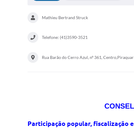
Mathieu Bertrand Struck
Telefone: (41)3590-3521
Rua Barão do Cerro Azul, nº 361, Centro,Piraqua
CONSEL
Participação popular, fiscalização 