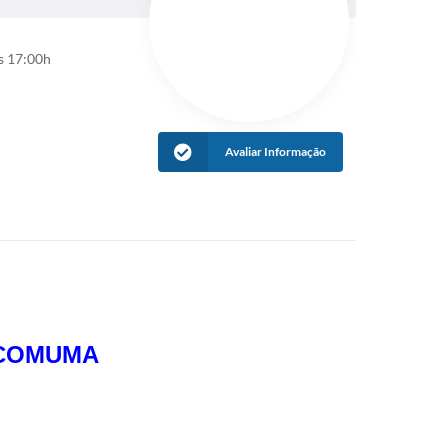
s 17:00h
Avaliar Informação
 COMU
M
A