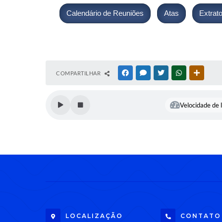
Calendário de Reuniões
Atas
Extra
COMPARTILHAR
FACEBOOK
MESSENGER
TWITTER
WHATSAPP
OUTRAS
Velocidade de l
LOCALIZAÇÃO
CONTATO