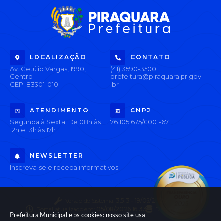
LOCALIZAÇÃO
CONTATO
Av. Getúlio Vargas, 1990,
(41) 3590-3500
Centro
prefeitura@piraquara.pr.gov
CEP: 83301-010
.br
ATENDIMENTO
CNPJ
Segunda à Sexta: De 08h às
76.105.675/0001-67
12h e 13h às 17h
NEWSLETTER
Inscreva-se e receba informativos
Versão do Sistema:
3.5.3 - 19/06/2026
Portal atualizado em:
05/08/2026 16:33
Dados Abertos
Prefeitura Municipal e os cookies: nosso site usa