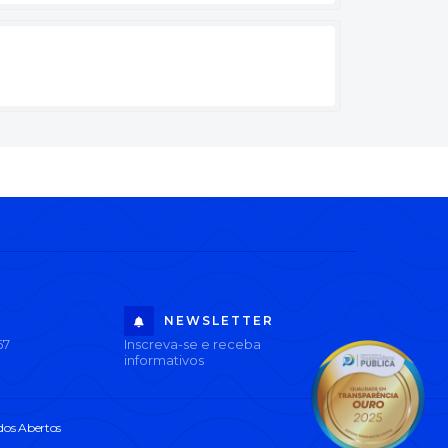
NEWSLETTER
67
Inscreva-se e receba
informativos
os Abertos