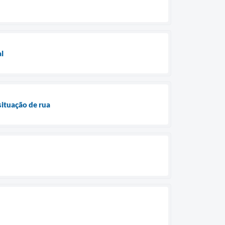
l
situação de rua