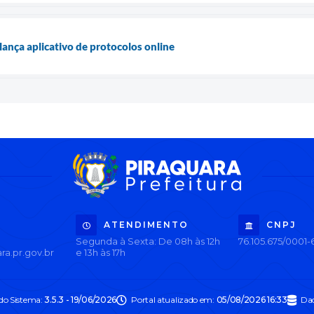
lança aplicativo de protocolos online
ATENDIMENTO
CNPJ
Segunda à Sexta: De 08h às 12h
76.105.675/0001-
ra.pr.gov.br
e 13h às 17h
 do Sistema:
3.5.3 - 19/06/2026
Portal atualizado em:
05/08/2026 16:33
Dad