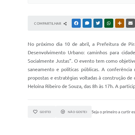
COMPARTILHAR
FACEBOOK
MESSENGER
TWITTER
WHATSAPP
OUTRAS
No próximo dia 10 de abril, a Prefeitura de Pi
Desenvolvimento Urbano: caminhos para cidades i
Socialmente Justas”. O evento tem como objetiv
saneamento e políticas públicas. A conferência 
propostas e estratégias voltadas à construção de 
Heloína Ribeiro de Souza, das 8h às 17h. A partici
Seja o primeiro a curtir es
GOSTEI
NÃO GOSTEI