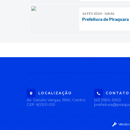
16 FEV 2024 - 16h46
Prefeitura de Piraquara 
LOCALIZAÇÃO
CONTATO
Av. Getúlio Vargas, 1990, Centro
(41) 3590-3500
CEP: 83301-010
prefeitura@piraqua
Versão