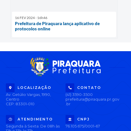
16 FEV 2024 - 16h46
Prefeitura de Piraquara lança aplicativo de
protocolos online
LOCALIZAÇÃO
CONTATO
Av. Getúlio Vargas, 1990,
(41) 3590-3500
Centro
prefeitura@piraquara.pr.gov
CEP: 83301-010
.br
ATENDIMENTO
CNPJ
Segunda à Sexta: De 08h às
76.105.675/0001-67
12h e 13h às 17h