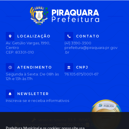
LOCALIZAÇÃO
CONTATO
Av. Getúlio Vargas, 1990,
(41) 3590-3500
Centro
prefeitura@piraquara.pr.gov
CEP: 83301-010
.br
ATENDIMENTO
CNPJ
Segunda à Sexta: De 08h às
76.105.675/0001-67
12h e 13h às 17h
NEWSLETTER
Inscreva-se e receba informativos
Versão do Sistema:
3.5.3 - 19/06/2026
Portal atualizado em:
07/08/2026 15:34
Dados Abertos
Prefeitura Municipal e os cookies: nosso site usa