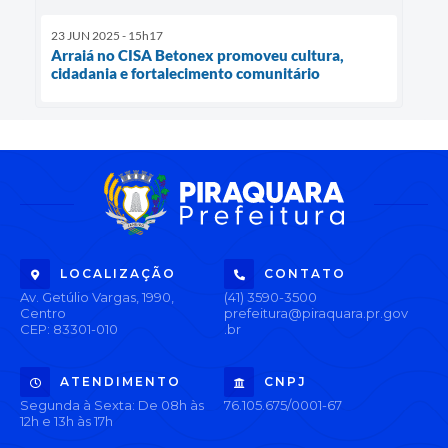
23 JUN 2025 - 15h17
Arraiá no CISA Betonex promoveu cultura,
cidadania e fortalecimento comunitário
LOCALIZAÇÃO
CONTATO
Av. Getúlio Vargas, 1990,
(41) 3590-3500
Centro
prefeitura@piraquara.pr.gov
CEP: 83301-010
.br
ATENDIMENTO
CNPJ
Segunda à Sexta: De 08h às
76.105.675/0001-67
12h e 13h às 17h