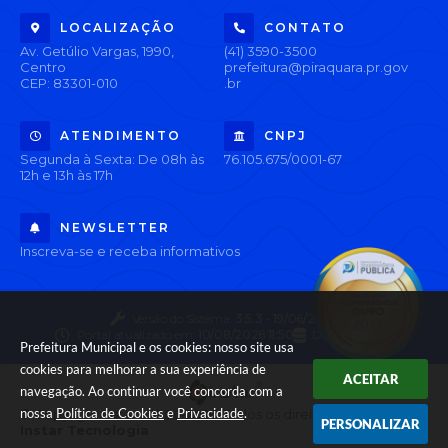
LOCALIZAÇÃO
CONTATO
Av. Getúlio Vargas, 1990,
(41) 3590-3500
Centro
prefeitura@piraquara.pr.gov
CEP: 83301-010
.br
ATENDIMENTO
CNPJ
Segunda à Sexta: De 08h às
76.105.675/0001-67
12h e 13h às 17h
NEWSLETTER
Inscreva-se e receba informativos
Versão do Sistema:
3.5.3 - 19/06/2026
Portal atualizado em:
10/08/2026 11:50
Dados Abertos
Prefeitura Municipal e os cookies: nosso site usa
cookies para melhorar a sua experiência de
ACEITAR
navegação. Ao continuar você concorda com a
nossa
Política de Cookies
e
Privacidade
.
© Copyright Instar - 2006-2026. Todos os direitos reservados -
PERSONALIZAR
Instar Tecnologia