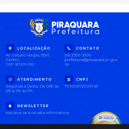
LOCALIZAÇÃO
CONTATO
Av. Getúlio Vargas, 1990,
(41) 3590-3500
Centro
prefeitura@piraquara.pr.gov
CEP: 83301-010
.br
ATENDIMENTO
CNPJ
Segunda à Sexta: De 08h às
76.105.675/0001-67
12h e 13h às 17h
NEWSLETTER
Inscreva-se e receba informativos